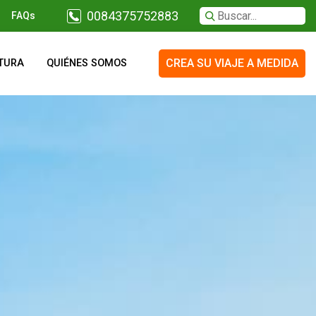
0084375752883
FAQs
CREA SU VIAJE A MEDIDA
TURA
QUIÉNES SOMOS