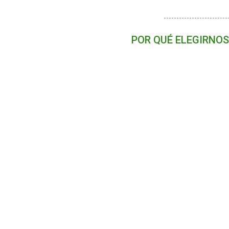
POR QUÉ ELEGIRNOS
Agencia local seria y
Viajes privados y
precios directos
100% a medida