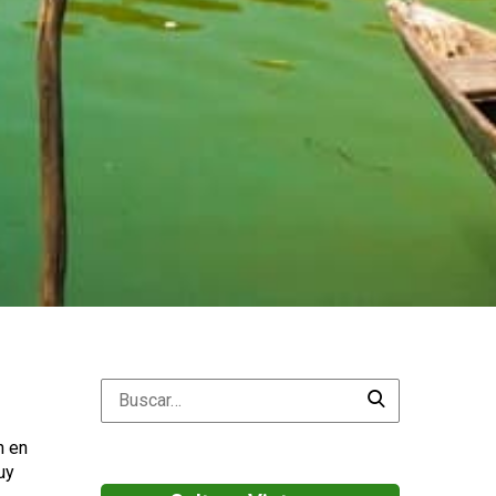
n en
uy