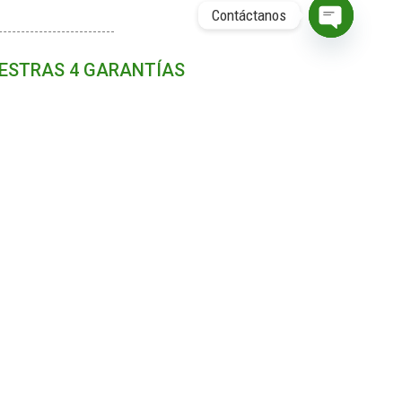
Contáctanos
O
P
ESTRAS 4 GARANTÍAS
E
N
C
H
A
T
Y
o
Seguro de
Satisfacción
ro
viaje
garantizada