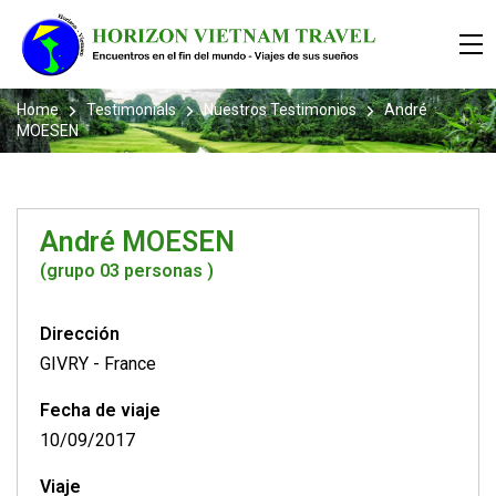
Home
Testimonials
Nuestros Testimonios
André
MOESEN
André MOESEN
(grupo 03 personas )
Dirección
GIVRY
-
France
Fecha de viaje
10/09/2017
Viaje