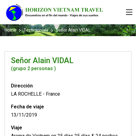
Home
Testimonials
Señor Alain VIDAL
Señor Alain VIDAL
(grupo 2 personas )
Dirección
LA ROCHELLE
-
France
Fecha de viaje
13/11/2019
Viaje
Aroma de Vietnam en 25 días 25 días & 24 noches