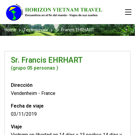
Home
Testimonials
Sr. Francis EHRHART
Sr. Francis EHRHART
(grupo 05 personas )
Dirección
Vendenheim
-
France
Fecha de viaje
03/11/2019
Viaje
Vietnam en libertad en 14 días y 13 noches 14 días y