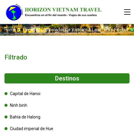
Home
Circuitos Combinados De Vietnam & Laos
En Familia
Filtrado
Destinos
Capital de Hanoi
Ninh binh
Bahía de Halong
Ciudad imperial de Hue