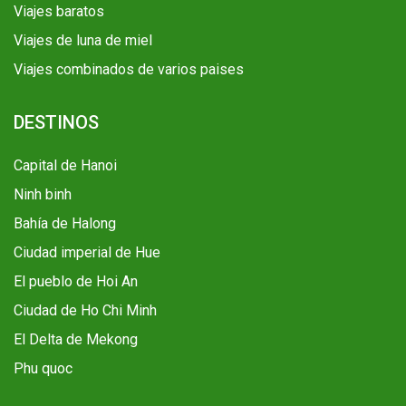
Viajes baratos
Viajes de luna de miel
Viajes combinados de varios paises
DESTINOS
Capital de Hanoi
Ninh binh
Bahía de Halong
Ciudad imperial de Hue
El pueblo de Hoi An
Ciudad de Ho Chi Minh
El Delta de Mekong
Phu quoc