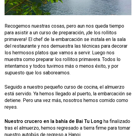
Recogemos nuestras cosas, pero aun nos queda tiempo
para asistir a un curso de preparación, ¡de los rollitos
primavera! El chef de la embarcación se instala en la sala
del restaurante y nos demuestra las técnicas para decorar
los hermosos platos que vamos a servir. Luego nos
muestra como preparar los rollitos primavera. Todos lo
intentamos y todos tuvimos más o menos éxito, y por
supuesto que los saboreamos.
Seguido a nuestro pequeño curso de cocina, el almuerzo
está servido. Ya hemos llegado al puerto, la embarcación se
detiene. Pero una vez más, nosotros hemos comido como
reyes.
N
uestro crucero en la bahía
de Bai Tu Long
ha finalizado
tras el almuerzo, hemos regresado a tierra firme para tomar
nuestro autobús de regreso a Hanoi.