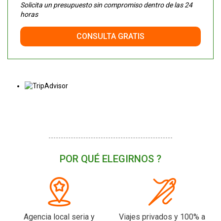
Solicita un presupuesto sin compromiso dentro de las 24
horas
CONSULTA GRATIS
POR QUÉ ELEGIRNOS ?
Agencia local seria y
Viajes privados y 100% a