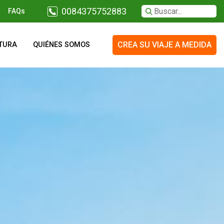
0084375752883
FAQs
CREA SU VIAJE A MEDIDA
TURA
QUIÉNES SOMOS